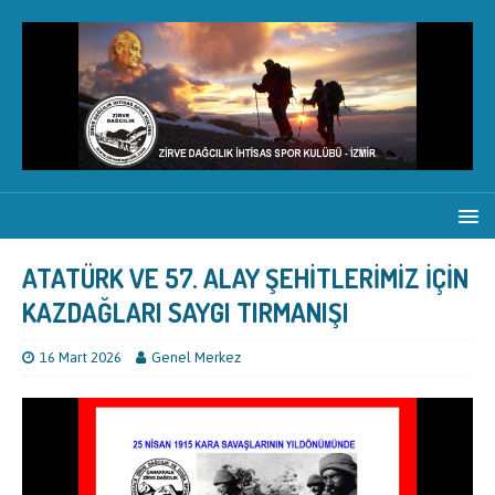
ATATÜRK VE 57. ALAY ŞEHİTLERİMİZ İÇİN
KAZDAĞLARI SAYGI TIRMANIŞI
16 Mart 2026
Genel Merkez