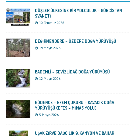
DÜŞLER ÜLKESİNE BİR YOLCULUK – GÜRCİSTAN
SVANETİ
10 Temmuz 2026
DEĞİRMENDERE – ÖZDERE DOĞA YÜRÜYÜŞÜ
19 Mayıs 2026
BADEMLİ – CEVİZLİDAĞ DOĞA YÜRÜYÜŞÜ
12 Mayıs 2026
GÖDENCE – EFEM ÇUKURU – KAVACIK DOĞA
YÜRÜYÜŞÜ (EFES – MİMAS YOLU)
5 Mayıs 2026
UŞAK ZİRVE DAĞCILIK 9. KANYON VE BAHAR