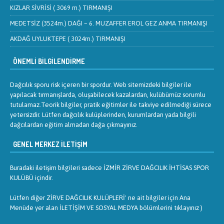
KIZLAR SİVRİSİ ( 3069 m.) TIRMANIŞI
MEDETSİZ (3524m.) DAĞI – 6. MUZAFFER EROL GEZ ANMA TIRMANIŞI
AKDAĞ UYLUKTEPE ( 3024m.) TIRMANIŞI
ÖNEMLI BILGILENDIRME
Dağcılık sporu risk içeren bir spordur. Web sitemizdeki bilgiler ile
yapılacak tırmanışlarda, oluşabilecek kazalardan, kulübümüz sorumlu
tutulamaz.Teorik bilgiler, pratik eğitimler ile takviye edilmediği sürece
yetersizdir. Lütfen dağcılık kulüplerinden, kurumlardan yada bilgili
dağcılardan eğitim almadan dağa çıkmayınız.
GENEL MERKEZ İLETIŞIM
Buradaki iletişim bilgileri sadece İZMİR ZİRVE DAĞCILIK İHTİSAS SPOR
KULÜBÜ içindir.
Lütfen diğer ZİRVE DAĞCILIK KULÜPLERİ' ne ait bilgiler için Ana
Menüde yer alan İLETİŞİM VE SOSYAL MEDYA bölümlerini tıklayınız )