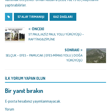
yaptırabilirler.
57 ALAY TIRMANIŞI
KAZ DAĞLARI
ÖNCEKI
ST.PAUL/AZİZ PAUL YOLU YÜRÜYÜŞÜ –
RAFTİNG&ZİPLİNE
SONRAKI
SELÇUK – EFES – PAMUCAK ( EFES-MİMAS YOLU ) DOĞA
YÜRÜYÜŞÜ
İLK YORUM YAPAN OLUN
Bir yanıt bırakın
E-posta hesabınız yayımlanmayacak.
Yorum