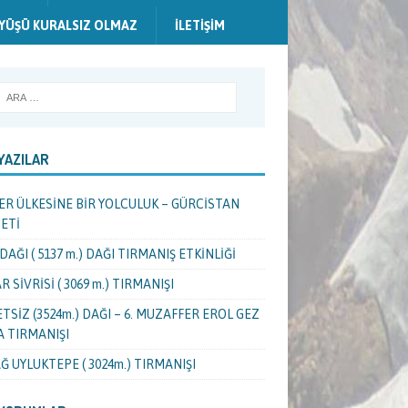
YÜŞÜ KURALSIZ OLMAZ
İLETIŞIM
YAZILAR
ER ÜLKESİNE BİR YOLCULUK – GÜRCİSTAN
ETİ
DAĞI ( 5137 m.) DAĞI TIRMANIŞ ETKİNLİĞİ
R SİVRİSİ ( 3069 m.) TIRMANIŞI
TSİZ (3524m.) DAĞI – 6. MUZAFFER EROL GEZ
 TIRMANIŞI
Ğ UYLUKTEPE ( 3024m.) TIRMANIŞI