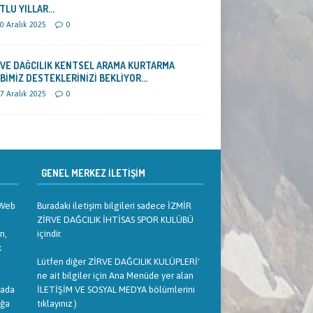
TLU YILLAR…
0 Aralık 2025
0
RVE DAĞCILIK KENTSEL ARAMA KURTARMA
İBİMİZ DESTEKLERİNİZİ BEKLİYOR…
7 Aralık 2025
0
GENEL MERKEZ İLETIŞIM
. Web
Buradaki iletişim bilgileri sadece İZMİR
ZİRVE DAĞCILIK İHTİSAS SPOR KULÜBÜ
n,
içindir.
k
Lütfen diğer ZİRVE DAĞCILIK KULÜPLERİ'
ne ait bilgiler için Ana Menüde yer alan
yada
İLETİŞİM VE SOSYAL MEDYA bölümlerini
ağa
tıklayınız )