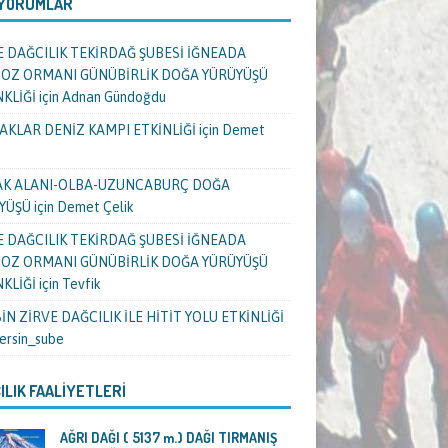
 YORUMLAR
E DAĞCILIK TEKİRDAĞ ŞUBESİ İĞNEADA
OZ ORMANI GÜNÜBİRLİK DOĞA YÜRÜYÜŞÜ
NKLİĞİ
için
Adnan Gündoğdu
AKLAR DENİZ KAMPI ETKİNLİĞİ
için
Demet
K ALANI-OLBA-UZUNCABURÇ DOĞA
YÜŞÜ
için
Demet Çelik
E DAĞCILIK TEKİRDAĞ ŞUBESİ İĞNEADA
OZ ORMANI GÜNÜBİRLİK DOĞA YÜRÜYÜŞÜ
NKLİĞİ
için
Tevfik
N ZİRVE DAĞCILIK İLE HİTİT YOLU ETKİNLİĞİ
ersin_sube
ILIK FAALIYETLERI
AĞRI DAĞI ( 5137 m.) DAĞI TIRMANIŞ