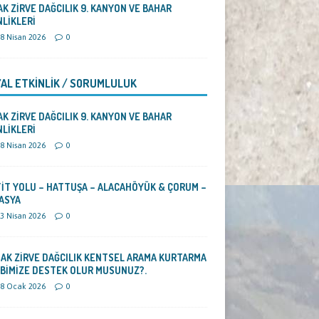
AK ZİRVE DAĞCILIK 9. KANYON VE BAHAR
NLİKLERİ
8 Nisan 2026
0
AL ETKİNLİK / SORUMLULUK
AK ZİRVE DAĞCILIK 9. KANYON VE BAHAR
NLİKLERİ
8 Nisan 2026
0
TİT YOLU – HATTUŞA – ALACAHÖYÜK & ÇORUM –
ASYA
3 Nisan 2026
0
DAK ZİRVE DAĞCILIK KENTSEL ARAMA KURTARMA
İBİMİZE DESTEK OLUR MUSUNUZ?.
8 Ocak 2026
0