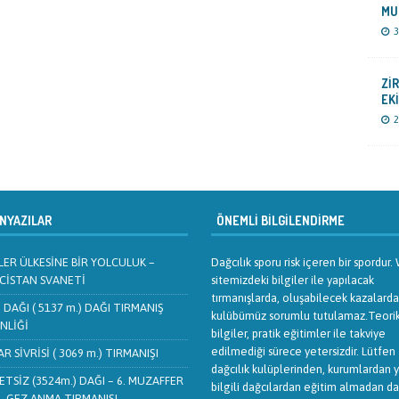
MU
3
Zİ
EK
2
YAZILAR
ÖNEMLI BILGILENDIRME
ER ÜLKESİNE BİR YOLCULUK –
Dağcılık sporu risk içeren bir spordur
CİSTAN SVANETİ
sitemizdeki bilgiler ile yapılacak
tırmanışlarda, oluşabilecek kazalarda
 DAĞI ( 5137 m.) DAĞI TIRMANIŞ
kulübümüz sorumlu tutulamaz.Teori
NLİĞİ
bilgiler, pratik eğitimler ile takviye
edilmediği sürece yetersizdir. Lütfen
AR SİVRİSİ ( 3069 m.) TIRMANIŞI
dağcılık kulüplerinden, kurumlardan 
TSİZ (3524m.) DAĞI – 6. MUZAFFER
bilgili dağcılardan eğitim almadan d
L GEZ ANMA TIRMANIŞI