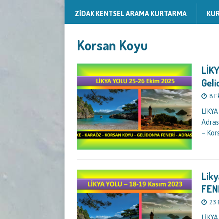
ZİDAK KENTSEL ARAMA KURTARMA
KU
Korsan Koyu
LİKY
Geli
8 E
LİKYA
Adras
– Kor
Liky
FEN
23 
LİKYA