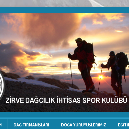
M
DAĞ TIRMANIŞLARI
DOĞA YÜRÜYÜŞLERIMIZ
EĞIT