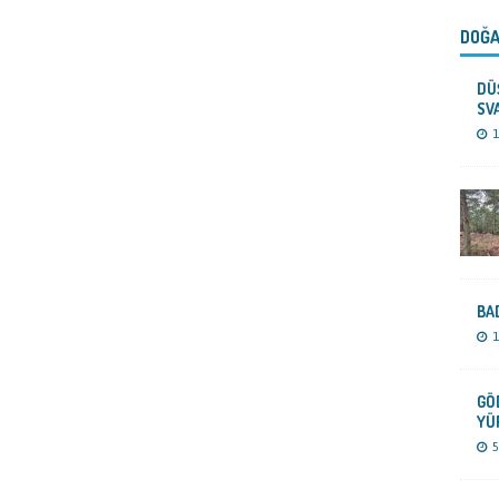
DOĞA
DÜ
SV
1
BA
1
GÖ
YÜ
5