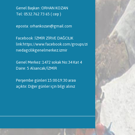
Genel Başkan :ORHAN KOZAN
Tel: 0532.762 73 65 ( cep )
eposta: orhankozan@gmail.com
Facebook :İZMİR ZİRVE DAĞCILIK
link:https://www.facebook.com/groups/zi
rvedagcilikgenelmerkez.izmir
Genel Merkez :1472 sokak No:34 Kat 4
Daire: 5 Alsancak/İZMİR
Perşembe günleri 15:00-19:30 arası
açıktır. Diğer günler için bilgi alınız