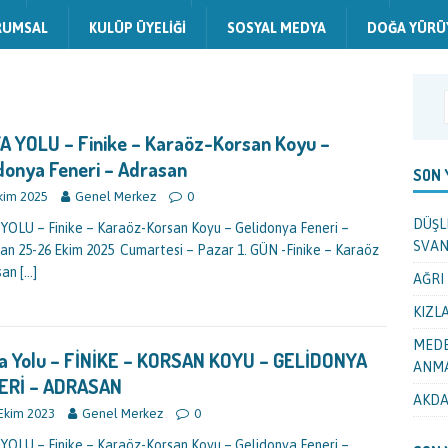
RUMSAL
KULÜP ÜYELIĞI
SOSYAL MEDYA
DOĞA YÜRÜ
A YOLU – Finike – Karaöz-Korsan Koyu –
donya Feneri – Adrasan
SON 
kim 2025
Genel Merkez
0
DÜŞL
 YOLU – Finike – Karaöz-Korsan Koyu – Gelidonya Feneri –
SVAN
an 25-26 Ekim 2025 Cumartesi – Pazar 1. GÜN -Finike – Karaöz
san
[…]
AĞRI 
KIZLA
MEDE
a Yolu – FİNİKE – KORSAN KOYU – GELİDONYA
ANMA
ERİ – ADRASAN
AKDA
Ekim 2023
Genel Merkez
0
 YOLU – Finike – Karaöz-Korsan Koyu – Gelidonya Feneri –