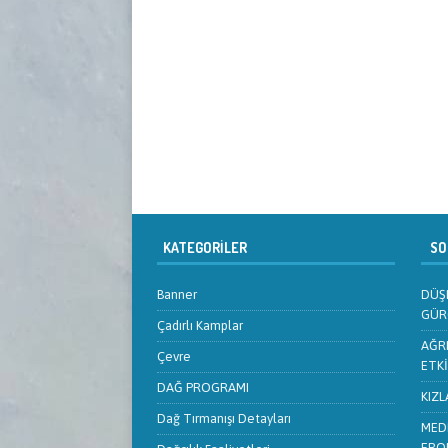
KATEGORILER
SON
Banner
DÜŞL
GÜR
Çadırlı Kamplar
AĞRI
Çevre
ETKİ
DAĞ PROGRAMI
KIZL
Dağ Tırmanışı Detayları
MEDE
ERO