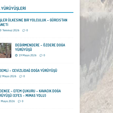
 YÜRÜYÜŞLERİ
ŞLER ÜLKESİNE BİR YOLCULUK – GÜRCİSTAN
ANETİ
0 Temmuz 2026
0
DEĞİRMENDERE – ÖZDERE DOĞA
YÜRÜYÜŞÜ
19 Mayıs 2026
0
DEMLİ – CEVİZLİDAĞ DOĞA YÜRÜYÜŞÜ
2 Mayıs 2026
0
DENCE – EFEM ÇUKURU – KAVACIK DOĞA
RÜYÜŞÜ (EFES – MİMAS YOLU)
 Mayıs 2026
0