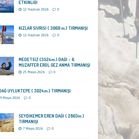
ETKİNLİĞİ
12 Haziran 2026
0
KIZLAR SİVRİSİ ( 3069 m.) TIRMANIŞI
11 Haziran 2026
0
MEDETSİZ (3524m.) DAĞI – 6.
MUZAFFER EROL GEZ ANMA TIRMANIŞI
25 Mayıs 2026
0
DAĞ UYLUKTEPE ( 3024m.) TIRMANIŞI
9 Mayıs 2026
0
SEYDİKEMER EREN DAĞI ( 2863m.)
TIRMANIŞI
7 Mayıs 2026
0