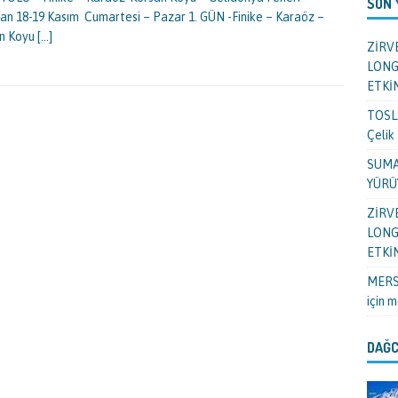
SON
an 18-19 Kasım Cumartesi – Pazar 1. GÜN -Finike – Karaöz –
n Koyu
[…]
ZİRV
LONG
ETKİ
TOSL
Çelik
SUMA
YÜRÜ
ZİRV
LONG
ETKİ
MERSİ
için
m
DAĞC