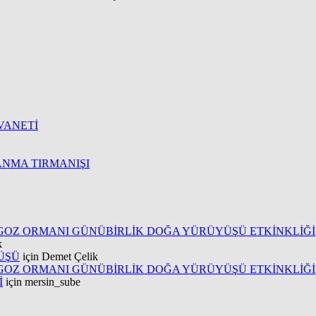
VANETİ
 ANMA TIRMANIŞI
NGOZ ORMANI GÜNÜBİRLİK DOĞA YÜRÜYÜŞÜ ETKİNKLİĞİ
k
ÜŞÜ
için
Demet Çelik
NGOZ ORMANI GÜNÜBİRLİK DOĞA YÜRÜYÜŞÜ ETKİNKLİĞİ
İ
için
mersin_sube