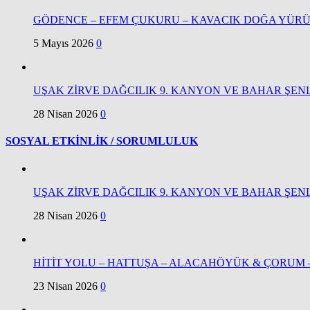
GÖDENCE – EFEM ÇUKURU – KAVACIK DOĞA YÜRÜY
5 Mayıs 2026
0
UŞAK ZİRVE DAĞCILIK 9. KANYON VE BAHAR ŞEN
28 Nisan 2026
0
SOSYAL ETKİNLİK / SORUMLULUK
UŞAK ZİRVE DAĞCILIK 9. KANYON VE BAHAR ŞEN
28 Nisan 2026
0
HİTİT YOLU – HATTUŞA – ALACAHÖYÜK & ÇORUM
23 Nisan 2026
0