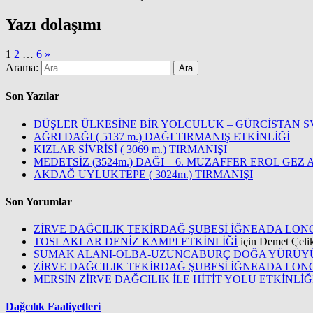
Yazı dolaşımı
1
2
…
6
»
Arama:
Son Yazılar
DÜŞLER ÜLKESİNE BİR YOLCULUK – GÜRCİSTAN S
AĞRI DAĞI ( 5137 m.) DAĞI TIRMANIŞ ETKİNLİĞİ
KIZLAR SİVRİSİ ( 3069 m.) TIRMANIŞI
MEDETSİZ (3524m.) DAĞI – 6. MUZAFFER EROL GEZ
AKDAĞ UYLUKTEPE ( 3024m.) TIRMANIŞI
Son Yorumlar
ZİRVE DAĞCILIK TEKİRDAĞ ŞUBESİ İĞNEADA LO
TOSLAKLAR DENİZ KAMPI ETKİNLİĞİ
için
Demet Çeli
SUMAK ALANI-OLBA-UZUNCABURÇ DOĞA YÜRÜY
ZİRVE DAĞCILIK TEKİRDAĞ ŞUBESİ İĞNEADA LO
MERSİN ZİRVE DAĞCILIK İLE HİTİT YOLU ETKİNLİĞ
Dağcılık Faaliyetleri