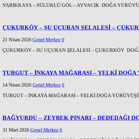
YARIKKAYA – SÜLÜKLÜ GÖL – AYVACIK DOĞA YÜRÜYÜŞÜ Tarih : 
ÇUKURKÖY – SU UÇURAN ŞELALESİ – ÇUKU
21 Nisan 2026
Genel Merkez
0
ÇUKURKÖY – SU UÇURAN ŞELALESİ – ÇUKURKÖY DOĞA YÜRÜYÜŞÜ
TURGUT – İNKAYA MAĞARASI – YELKİ DOĞA 
14 Nisan 2026
Genel Merkez
0
TURGUT – İNKAYA MAĞARASI – YELKİ DOĞA YÜRÜYÜŞÜ ( EFE
BAĞYURDU – ZEYBEK PINARI – DEDEDAĞI 
31 Mart 2026
Genel Merkez
0