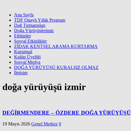
Ana Sayfa
TDF Onaylı Yıllık Program
Dağ Tırmanışları
Doğa Yürüyüşlerimiz
Eğitimler
Sosyal Etkinlikler
ZİDAK KENTSEL ARAMA KURTARMA
Kurumsal
Kulüp Üyeliği
Sosyal Medya
DOĞA YÜRÜYÜŞÜ KURALSIZ OLMAZ
İletişim
doğa yürüyüşü izmir
DEĞİRMENDERE – ÖZDERE DOĞA YÜRÜYÜŞÜ
19 Mayıs 2026
Genel Merkez
0