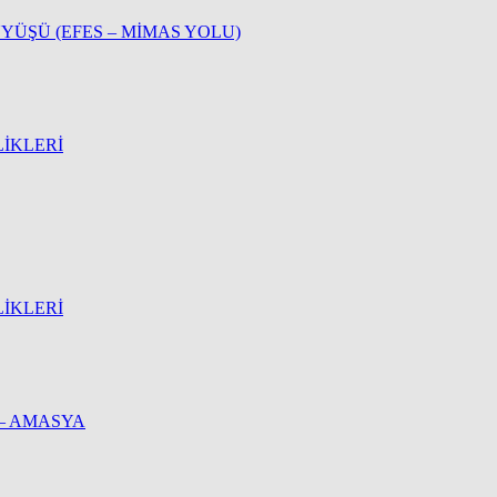
ÜŞÜ (EFES – MİMAS YOLU)
LİKLERİ
LİKLERİ
 – AMASYA