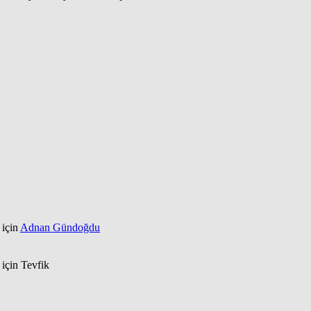
için
Adnan Gündoğdu
için
Tevfik