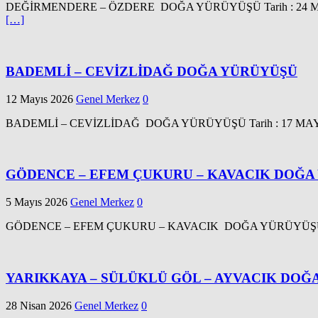
DEĞİRMENDERE – ÖZDERE DOĞA YÜRÜYÜŞÜ Tarih : 24 MAYIS 2026 
[…]
BADEMLİ – CEVİZLİDAĞ DOĞA YÜRÜYÜŞÜ
12 Mayıs 2026
Genel Merkez
0
BADEMLİ – CEVİZLİDAĞ DOĞA YÜRÜYÜŞÜ Tarih : 17 MAYIS 2026 –
GÖDENCE – EFEM ÇUKURU – KAVACIK DOĞA 
5 Mayıs 2026
Genel Merkez
0
GÖDENCE – EFEM ÇUKURU – KAVACIK DOĞA YÜRÜYÜŞÜ ( EFES
YARIKKAYA – SÜLÜKLÜ GÖL – AYVACIK DOĞ
28 Nisan 2026
Genel Merkez
0