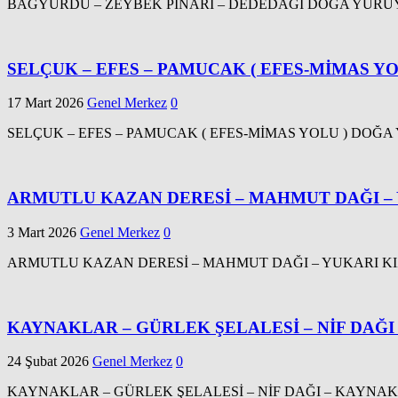
BAĞYURDU – ZEYBEK PINARI – DEDEDAĞI DOĞA YÜRÜYÜŞÜ Tarih 
SELÇUK – EFES – PAMUCAK ( EFES-MİMAS Y
17 Mart 2026
Genel Merkez
0
SELÇUK – EFES – PAMUCAK ( EFES-MİMAS YOLU ) DOĞA YÜRÜY
ARMUTLU KAZAN DERESİ – MAHMUT DAĞI –
3 Mart 2026
Genel Merkez
0
ARMUTLU KAZAN DERESİ – MAHMUT DAĞI – YUKARI KIZILCA 
KAYNAKLAR – GÜRLEK ŞELALESİ – NİF DAĞ
24 Şubat 2026
Genel Merkez
0
KAYNAKLAR – GÜRLEK ŞELALESİ – NİF DAĞI – KAYNAKLAR D