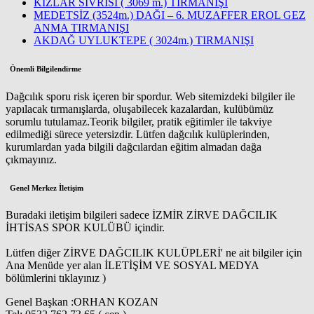
KIZLAR SİVRİSİ ( 3069 m.) TIRMANIŞI
MEDETSİZ (3524m.) DAĞI – 6. MUZAFFER EROL GEZ
ANMA TIRMANIŞI
AKDAĞ UYLUKTEPE ( 3024m.) TIRMANIŞI
Önemli Bilgilendirme
Dağcılık sporu risk içeren bir spordur. Web sitemizdeki bilgiler ile
yapılacak tırmanışlarda, oluşabilecek kazalardan, kulübümüz
sorumlu tutulamaz.Teorik bilgiler, pratik eğitimler ile takviye
edilmediği sürece yetersizdir. Lütfen dağcılık kulüplerinden,
kurumlardan yada bilgili dağcılardan eğitim almadan dağa
çıkmayınız.
Genel Merkez İletişim
Buradaki iletişim bilgileri sadece İZMİR ZİRVE DAĞCILIK
İHTİSAS SPOR KULÜBÜ içindir.
Lütfen diğer ZİRVE DAĞCILIK KULÜPLERİ' ne ait bilgiler için
Ana Menüde yer alan İLETİŞİM VE SOSYAL MEDYA
bölümlerini tıklayınız )
Genel Başkan :ORHAN KOZAN