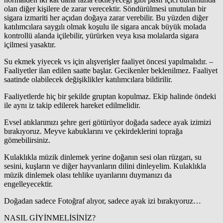
olan diğer kişilere de zarar verecektir. Söndürülmesi unutulan bir
sigara izmariti her açıdan doğaya zarar verebilir. Bu yüzden diğer
katılımcılara saygılı olmak koşulu ile sigara ancak büyük molada
kontrollü alanda içilebilir, yürürken veya kısa molalarda sigara
içilmesi yasaktır.
Su ekmek yiyecek vs için alışverişler faaliyet öncesi yapılmalıdır. –
Faaliyetler ilan edilen saatte başlar. Gecikenler beklenilmez. Faaliyet
saatinde olabilecek değişiklikler katılımcılara bildirilir.
Faaliyetlerde hiç bir şekilde gruptan kopulmaz. Ekip halinde öndeki
ile aynı iz takip edilerek hareket edilmelidir.
Evsel atıklarımızı şehre geri götürüyor doğada sadece ayak izimizi
bırakıyoruz. Meyve kabuklarını ve çekirdeklerini toprağa
gömebilirsiniz.
Kulaklıkla müzik dinlemek yerine doğanın sesi olan rüzgarı, su
sesini, kuşların ve diğer hayvanların dilini dinleyelim. Kulaklıkla
müzik dinlemek olası tehlike uyarılarını duymanızı da
engelleyecektir.
Doğadan sadece Fotoğraf alıyor, sadece ayak izi bırakıyoruz…
NASIL GİYİNMELİSİNİZ?