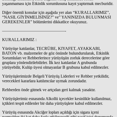
yaşanmaması için Etkinlik sorumlusuna kayıt yaptırmak mecburidir.
Diğer önemli konular için aşağıda yer alan “KURALLARIMIZ”,
“NASIL GİYİNMELİSİNİZ?” ve” YANINIZDA BULUNMASI
GEREKENLER” bölümlerini dikkatlice okuyunuz.
———————————————-
KURALLARIMIZ :
Yürüyüşe katılanlar, TECRÜBE, KIYAFET, AYAKKABI,
BATON vb. malzemeler de göz önünde bulundurularak, Etkinlik
Sorumluları ve Rehberlerince yürüyüşün zorluk derecelerine göre
gruplara yönlendirilebilirler. İlk kez katılanlar A grubunda
yürüyebilir, Kulüp üyesi olmayanlar B grubuna kabul edilmezler.
Yürüyüşlerimizde Belgeli Yürüyüş Liderleri ve Rehber yetkilidir,
verecekleri kararlara katılımcılar uymak zorundadır.
Rehberden önde gitmek ve artçıdan geri kalmak yasaktır.
Yürüyüşlerimiz esnasında Alkollü içecekler kesinlikle kullanılmaz,
içtikleri tespit edilenler bir daha yürüyüşlere kabul edilmezler.
Yürüyüş esnasında Akciğer lopları açıldığı için sigara içeni
normalden iki kat daha fazla etkileyeceği gibi pasif içici durumunda