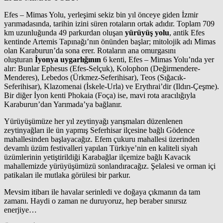
Efes – Mimas Yolu, yerleşimi sekiz bin yıl önceye giden İzmir
yarımadasında, tarihin izini süren rotaların ortak adıdır. Toplam 709
km uzunluğunda 49 parkurdan oluşan
yürüyüş yolu
, antik Efes
kentinde Artemis Tapınağı’nın önünden başlar; mitolojik adı Mimas
olan Karaburun’da sona erer. Rotaların ana omurgasını
oluşturan
İyonya uygarlığının
6 kenti, Efes – Mimas Yolu’nda yer
alır: Bunlar Ephesus (Efes-Selçuk), Kolophon (Değirmendere-
Menderes), Lebedos (Ürkmez-Seferihisar), Teos (Sığacık-
Seferihisar), Klazomenai (İskele-Urla) ve Erythrai’dir (Ildırı-Çeşme).
Bir diğer İyon kenti Phokaia (Foça) ise, mavi rota aracılığıyla
Karaburun’dan Yarımada’ya bağlanır.
Yürüyüşümüze her yıl zeytinyağı yarışmaları düzenlenen
zeytinyağları ile ün yapmış Seferhisar ilçesine bağlı Gödence
mahallesinden başlayacağız. Efem çukuru mahallesi üzerinden
devamlı üzüm festivalleri yapılan Türkiye’nin en kaliteli siyah
üzümlerinin yetiştirildiği Karabağlar ilçemize bağlı Kavacık
mahallemizde yürüyüşümüzü sonlandıracağız. Şelalesi ve orman içi
patikaları ile mutlaka görülesi bir parkur.
Mevsim itibarı ile havalar serinledi ve doğaya çıkmanın da tam
zamanı. Haydi o zaman ne duruyoruz, hep beraber sınırsız
enerjiye…