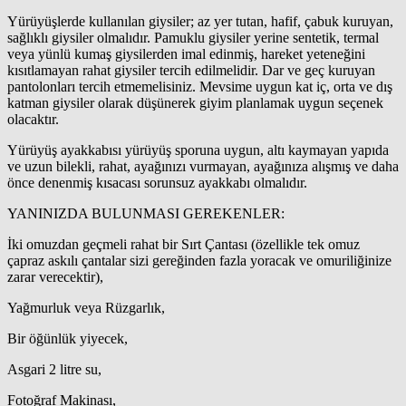
Yürüyüşlerde kullanılan giysiler; az yer tutan, hafif, çabuk kuruyan,
sağlıklı giysiler olmalıdır. Pamuklu giysiler yerine sentetik, termal
veya yünlü kumaş giysilerden imal edinmiş, hareket yeteneğini
kısıtlamayan rahat giysiler tercih edilmelidir. Dar ve geç kuruyan
pantolonları tercih etmemelisiniz. Mevsime uygun kat iç, orta ve dış
katman giysiler olarak düşünerek giyim planlamak uygun seçenek
olacaktır.
Yürüyüş ayakkabısı yürüyüş sporuna uygun, altı kaymayan yapıda
ve uzun bilekli, rahat, ayağınızı vurmayan, ayağınıza alışmış ve daha
önce denenmiş kısacası sorunsuz ayakkabı olmalıdır.
YANINIZDA BULUNMASI GEREKENLER:
İki omuzdan geçmeli rahat bir Sırt Çantası (özellikle tek omuz
çapraz askılı çantalar sizi gereğinden fazla yoracak ve omuriliğinize
zarar verecektir),
Yağmurluk veya Rüzgarlık,
Bir öğünlük yiyecek,
Asgari 2 litre su,
Fotoğraf Makinası,