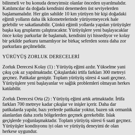
bilinmeli ve bu konuda deneyimsiz olanlar önceden uyarılmalıdır.
Katılımcılar da doğada kendisini denemeden üst seviyelerden
başlamamalıdır. Her gün sahilde 10 km yürüyen bir kişi doğadaki
eğimli yolların daha ilk kilometrelerinde yürüyemeyecek hale
gelebilir ve sakatlanabilir. Çünkü eğimli yollarda yapılan yürüyüşler
başka kaş gruplarını çalıştıracaktır. Yürüyüşlere yeni başlayacaklar
önce kolay parkurlar ile başlamalı, kendisini iyi hissediyor ve kolay
bir şekilde parkuru tamamlıyor ise birkaç seferden sonra daha zor
parkurlara geçilmelidir.
YÜRÜYÜŞ ZORLUK DERECELERİ
Zorluk Derecesi Kolay (1) : Yürüyüş eğimi azdır. Yükselme yani
çıkış çok az yapılmaktadır. Çıkışlardaki irtifa farkları 300 metreyi
geçmez. Patikalar geniştir. Toplam yürüyüş süresi 4 saati geçmez.
Yürüyüşlere yeni başlayanlar ve sağlık problemleri olmayan herkes
katılabilir.
Zorluk Derecesi Orta (2) : Yürüyüş eğimi artık artmaktadır. İrtifa
farkları 700 metreye kadar çıkışlar ve inişler içerir. Daha dar
patikalarda yapılır, bazı yerlerde patikalar yoktur, bazen sık ormanlık
alanlardan daha zorlu bölgelerden geçmek gerekebilir. Islak
geçişlerde yoğunlaşmaktadır. Toplam yürüyüş süresi 6 saati geçmez.
Yürüyüşler kondisyonu iyi olan ve yürüyüş deneyimi de olan
herkese uygundur.