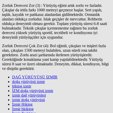
Zorluk Derecesi Zor (3) : Yürüyüş eğimi artık zorlu ve fazladır.
Çıkışlar da irtifa farkı 1000 metreyi geçmeye başlar. Sert yapılı,
taşlık, kayalık ve patikasız alanlardan gidilmektedir. Ormanlık
alanları oldukça zorludur. Islak geçişler de mevcuttur. Rehberin
oldukça deneyimli olması gerekir. Toplam yürüyüş süresi 6-8 saati
bulmaktadır. Teknik çıkışlar içermemesine rağmen bu zorluk
derecesi yüksek yürüyüş sportif, tecrübeli ve kondisyonu iyi
deneyimli yürüyüşçüler için uygundur.
Zorluk Derecesi Çok Zor (4): Bol eğimli, çıkışları ve inişleri fazla
olan, çıkışları 1500 metreyi bulabilen, uzun süreli rota takibi
gerektiren. Zorlu arazi şartlarında ilerlenen yürüyüşlerdir.
Gerektiğinde konaklama yani kamp yapılabilmektedir. Yürüyüş
süresi 8 saat ve üzeri olmaktadır. Deneyim, dikkat, kondisyon, bilgi
ve disiplin gerektirir.
DAĞ YÜRÜYÜŞÜ İZMİR
doğa yürüyüşü izmir
hiking izmir
İZM doğa yürüyüşü izmir
izmir dağ yürüyüşleri
izmir doğa yürüyüşü
İzmir Hiking
İzmir hkiking