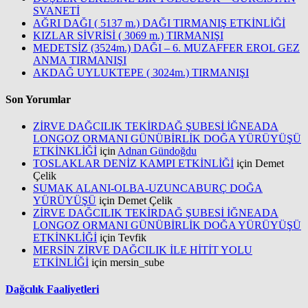
SVANETİ
AĞRI DAĞI ( 5137 m.) DAĞI TIRMANIŞ ETKİNLİĞİ
KIZLAR SİVRİSİ ( 3069 m.) TIRMANIŞI
MEDETSİZ (3524m.) DAĞI – 6. MUZAFFER EROL GEZ
ANMA TIRMANIŞI
AKDAĞ UYLUKTEPE ( 3024m.) TIRMANIŞI
Son Yorumlar
ZİRVE DAĞCILIK TEKİRDAĞ ŞUBESİ İĞNEADA
LONGOZ ORMANI GÜNÜBİRLİK DOĞA YÜRÜYÜŞÜ
ETKİNKLİĞİ
için
Adnan Gündoğdu
TOSLAKLAR DENİZ KAMPI ETKİNLİĞİ
için
Demet
Çelik
SUMAK ALANI-OLBA-UZUNCABURÇ DOĞA
YÜRÜYÜŞÜ
için
Demet Çelik
ZİRVE DAĞCILIK TEKİRDAĞ ŞUBESİ İĞNEADA
LONGOZ ORMANI GÜNÜBİRLİK DOĞA YÜRÜYÜŞÜ
ETKİNKLİĞİ
için
Tevfik
MERSİN ZİRVE DAĞCILIK İLE HİTİT YOLU
ETKİNLİĞİ
için
mersin_sube
Dağcılık Faaliyetleri