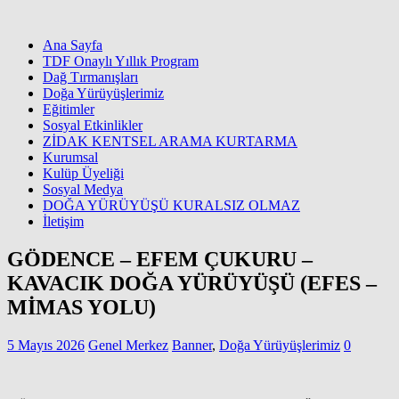
Ana Sayfa
TDF Onaylı Yıllık Program
Dağ Tırmanışları
Doğa Yürüyüşlerimiz
Eğitimler
Sosyal Etkinlikler
ZİDAK KENTSEL ARAMA KURTARMA
Kurumsal
Kulüp Üyeliği
Sosyal Medya
DOĞA YÜRÜYÜŞÜ KURALSIZ OLMAZ
İletişim
GÖDENCE – EFEM ÇUKURU –
KAVACIK DOĞA YÜRÜYÜŞÜ (EFES –
MİMAS YOLU)
5 Mayıs 2026
Genel Merkez
Banner
,
Doğa Yürüyüşlerimiz
0