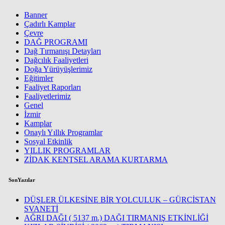
Banner
Çadırlı Kamplar
Çevre
DAĞ PROGRAMI
Dağ Tırmanışı Detayları
Dağcılık Faaliyetleri
Doğa Yürüyüşlerimiz
Eğitimler
Faaliyet Raporları
Faaliyetlerimiz
Genel
İzmir
Kamplar
Onaylı Yıllık Programlar
Sosyal Etkinlik
YILLIK PROGRAMLAR
ZİDAK KENTSEL ARAMA KURTARMA
SonYazılar
DÜŞLER ÜLKESİNE BİR YOLCULUK – GÜRCİSTAN
SVANETİ
AĞRI DAĞI ( 5137 m.) DAĞI TIRMANIŞ ETKİNLİĞİ