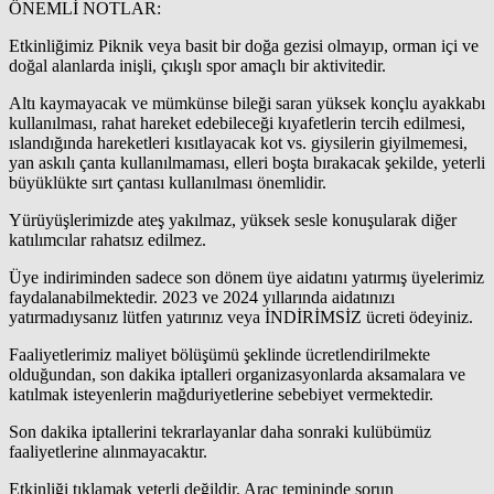
ÖNEMLİ NOTLAR:
Etkinliğimiz Piknik veya basit bir doğa gezisi olmayıp, orman içi ve
doğal alanlarda inişli, çıkışlı spor amaçlı bir aktivitedir.
Altı kaymayacak ve mümkünse bileği saran yüksek konçlu ayakkabı
kullanılması, rahat hareket edebileceği kıyafetlerin tercih edilmesi,
ıslandığında hareketleri kısıtlayacak kot vs. giysilerin giyilmemesi,
yan askılı çanta kullanılmaması, elleri boşta bırakacak şekilde, yeterli
büyüklükte sırt çantası kullanılması önemlidir.
Yürüyüşlerimizde ateş yakılmaz, yüksek sesle konuşularak diğer
katılımcılar rahatsız edilmez.
Üye indiriminden sadece son dönem üye aidatını yatırmış üyelerimiz
faydalanabilmektedir. 2023 ve 2024 yıllarında aidatınızı
yatırmadıysanız lütfen yatırınız veya İNDİRİMSİZ ücreti ödeyiniz.
Faaliyetlerimiz maliyet bölüşümü şeklinde ücretlendirilmekte
olduğundan, son dakika iptalleri organizasyonlarda aksamalara ve
katılmak isteyenlerin mağduriyetlerine sebebiyet vermektedir.
Son dakika iptallerini tekrarlayanlar daha sonraki kulübümüz
faaliyetlerine alınmayacaktır.
Etkinliği tıklamak yeterli değildir. Araç temininde sorun