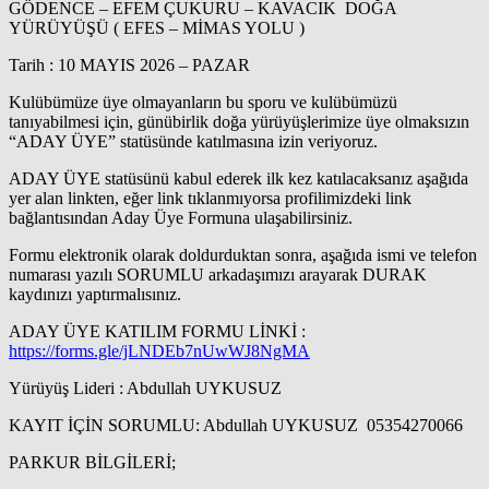
GÖDENCE – EFEM ÇUKURU – KAVACIK DOĞA
YÜRÜYÜŞÜ ( EFES – MİMAS YOLU )
Tarih : 10 MAYIS 2026 – PAZAR
Kulübümüze üye olmayanların bu sporu ve kulübümüzü
tanıyabilmesi için, günübirlik doğa yürüyüşlerimize üye olmaksızın
“ADAY ÜYE” statüsünde katılmasına izin veriyoruz.
ADAY ÜYE statüsünü kabul ederek ilk kez katılacaksanız aşağıda
yer alan linkten, eğer link tıklanmıyorsa profilimizdeki link
bağlantısından Aday Üye Formuna ulaşabilirsiniz.
Formu elektronik olarak doldurduktan sonra, aşağıda ismi ve telefon
numarası yazılı SORUMLU arkadaşımızı arayarak DURAK
kaydınızı yaptırmalısınız.
ADAY ÜYE KATILIM FORMU LİNKİ :
https://forms.gle/jLNDEb7nUwWJ8NgMA
Yürüyüş Lideri : Abdullah UYKUSUZ
KAYIT İÇİN SORUMLU: Abdullah UYKUSUZ 05354270066
PARKUR BİLGİLERİ;