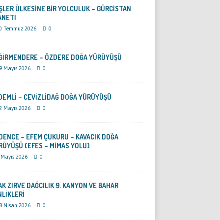
ŞLER ÜLKESİNE BİR YOLCULUK – GÜRCİSTAN
ANETİ
0 Temmuz 2026
0
ĞİRMENDERE – ÖZDERE DOĞA YÜRÜYÜŞÜ
9 Mayıs 2026
0
DEMLİ – CEVİZLİDAĞ DOĞA YÜRÜYÜŞÜ
2 Mayıs 2026
0
DENCE – EFEM ÇUKURU – KAVACIK DOĞA
RÜYÜŞÜ (EFES – MİMAS YOLU)
 Mayıs 2026
0
AK ZİRVE DAĞCILIK 9. KANYON VE BAHAR
NLİKLERİ
8 Nisan 2026
0