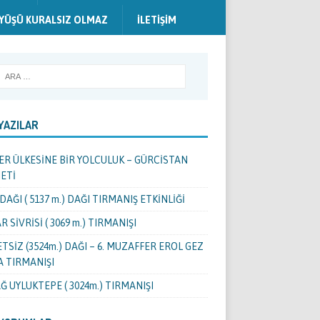
YÜŞÜ KURALSIZ OLMAZ
İLETIŞIM
YAZILAR
ER ÜLKESİNE BİR YOLCULUK – GÜRCİSTAN
ETİ
DAĞI ( 5137 m.) DAĞI TIRMANIŞ ETKİNLİĞİ
R SİVRİSİ ( 3069 m.) TIRMANIŞI
TSİZ (3524m.) DAĞI – 6. MUZAFFER EROL GEZ
 TIRMANIŞI
Ğ UYLUKTEPE ( 3024m.) TIRMANIŞI