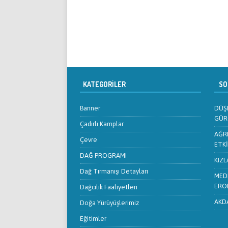
KATEGORILER
SON
Banner
DÜŞL
GÜR
Çadırlı Kamplar
AĞRI
Çevre
ETKİ
DAĞ PROGRAMI
KIZL
Dağ Tırmanışı Detayları
MEDE
ERO
Dağcılık Faaliyetleri
AKDA
Doğa Yürüyüşlerimiz
Eğitimler