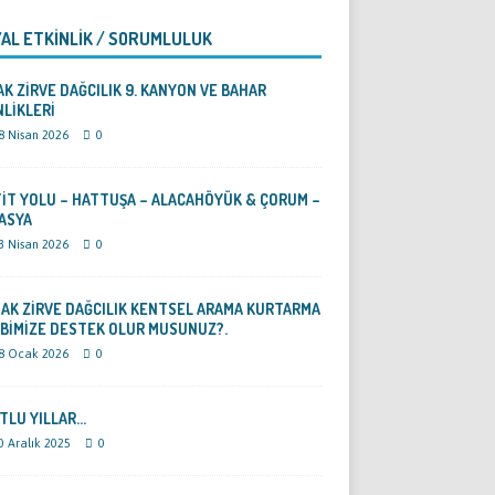
AL ETKİNLİK / SORUMLULUK
AK ZİRVE DAĞCILIK 9. KANYON VE BAHAR
NLİKLERİ
8 Nisan 2026
0
TİT YOLU – HATTUŞA – ALACAHÖYÜK & ÇORUM –
ASYA
3 Nisan 2026
0
DAK ZİRVE DAĞCILIK KENTSEL ARAMA KURTARMA
İBİMİZE DESTEK OLUR MUSUNUZ?.
8 Ocak 2026
0
TLU YILLAR…
0 Aralık 2025
0