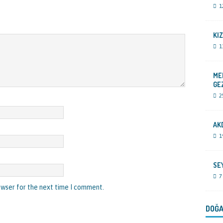
1
KIZ
1
ME
GE
2
AK
1
SE
7
owser for the next time I comment.
DOĞA