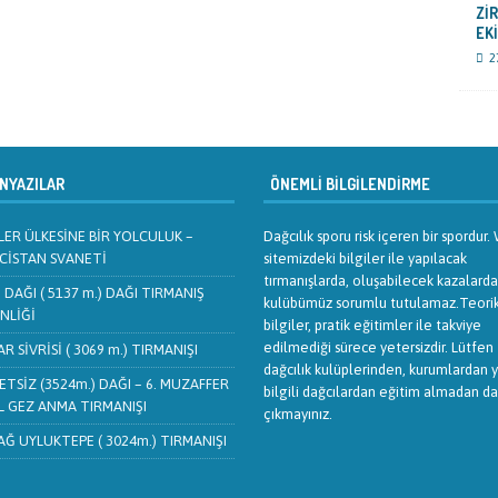
Zİ
EK
2
YAZILAR
ÖNEMLI BILGILENDIRME
ER ÜLKESİNE BİR YOLCULUK –
Dağcılık sporu risk içeren bir spordur
CİSTAN SVANETİ
sitemizdeki bilgiler ile yapılacak
tırmanışlarda, oluşabilecek kazalarda
 DAĞI ( 5137 m.) DAĞI TIRMANIŞ
kulübümüz sorumlu tutulamaz.Teori
NLİĞİ
bilgiler, pratik eğitimler ile takviye
edilmediği sürece yetersizdir. Lütfen
AR SİVRİSİ ( 3069 m.) TIRMANIŞI
dağcılık kulüplerinden, kurumlardan 
TSİZ (3524m.) DAĞI – 6. MUZAFFER
bilgili dağcılardan eğitim almadan d
L GEZ ANMA TIRMANIŞI
çıkmayınız.
Ğ UYLUKTEPE ( 3024m.) TIRMANIŞI