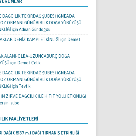
 YORUMLAR
E DAĞCILIK TEKİRDAĞ ŞUBESİ İĞNEADA
OZ ORMANI GÜNÜBİRLİK DOĞA YÜRÜYÜŞÜ
NKLİĞİ
için
Adnan Gündoğdu
AKLAR DENİZ KAMPI ETKİNLİĞİ
için
Demet
K ALANI-OLBA-UZUNCABURÇ DOĞA
YÜŞÜ
için
Demet Çelik
E DAĞCILIK TEKİRDAĞ ŞUBESİ İĞNEADA
OZ ORMANI GÜNÜBİRLİK DOĞA YÜRÜYÜŞÜ
NKLİĞİ
için
Tevfik
N ZİRVE DAĞCILIK İLE HİTİT YOLU ETKİNLİĞİ
ersin_sube
ILIK FAALIYETLERI
I DAĞI ( 5137 m.) DAĞI TIRMANIŞ ETKİNLİĞİ