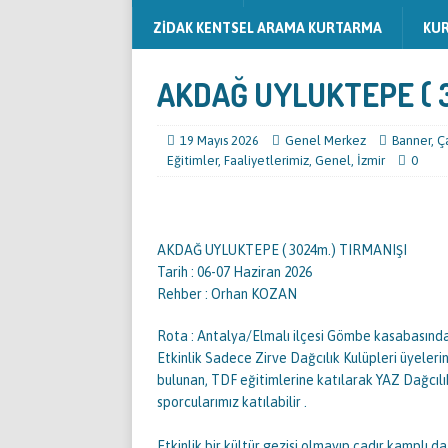
ZİDAK KENTSEL ARAMA KURTARMA
KU
AKDAĞ UYLUKTEPE ( 3
19 Mayıs 2026
Genel Merkez
Banner
,
Ç
Eğitimler
,
Faaliyetlerimiz
,
Genel
,
İzmir
0
AKDAĞ UYLUKTEPE ( 3024m.) TIRMANIŞI
Tarih : 06-07 Haziran 2026
Rehber : Orhan KOZAN
Rota : Antalya/Elmalı ilçesi Gömbe kasabasında
Etkinlik Sadece Zirve Dağcılık Kulüpleri üyelerin
bulunan, TDF eğitimlerine katılarak YAZ Dağcılı
sporcularımız katılabilir .
Etkinlik bir kültür gezisi olmayıp çadır kamplı da