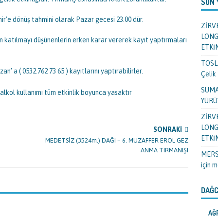
SON
ir’e dönüş tahmini olarak Pazar gecesi 23.00 dür.
ZİRV
LONG
 katılmayı düşünenlerin erken karar vererek kayıt yaptırmaları
ETKİ
TOSL
’ a ( 0532.762 73 65 ) kayıtlarını yaptırabilirler.
Çelik
SUMA
 alkol kullanımı tüm etkinlik boyunca yasaktır
YÜRÜ
ZİRV
LONG
SONRAKI
ETKİ
MEDETSİZ (3524m.) DAĞI – 6. MUZAFFER EROL GEZ
ANMA TIRMANIŞI
MERSİ
için
m
DAĞC
AĞR