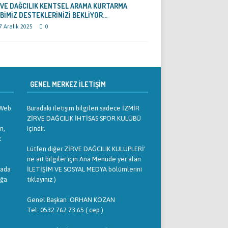
RVE DAĞCILIK KENTSEL ARAMA KURTARMA
İBİMİZ DESTEKLERİNİZİ BEKLİYOR…
7 Aralık 2025
0
GENEL MERKEZ İLETIŞIM
. Web
Buradaki iletişim bilgileri sadece İZMİR
ZİRVE DAĞCILIK İHTİSAS SPOR KULÜBÜ
n,
içindir.
k
Lütfen diğer ZİRVE DAĞCILIK KULÜPLERİ'
ne ait bilgiler için Ana Menüde yer alan
yada
İLETİŞİM VE SOSYAL MEDYA bölümlerini
ağa
tıklayınız )
Genel Başkan :ORHAN KOZAN
Tel: 0532.762 73 65 ( cep )