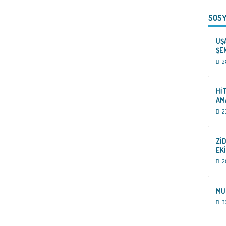
SOSY
UŞ
ŞE
2
Hİ
AM
2
Zİ
EK
2
MU
3