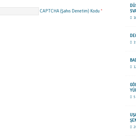
DÜ
SV
CAPTCHA (Şahıs Denetim) Kodu
*
1
DE
1
BA
1
GÖ
YÜ
5
UŞ
ŞE
2