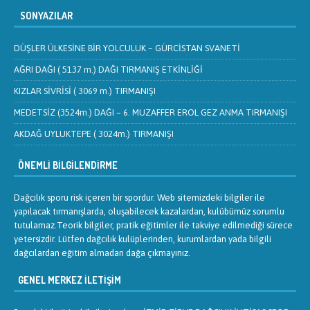
SONYAZILAR
DÜŞLER ÜLKESİNE BİR YOLCULUK – GÜRCİSTAN SVANETİ
AĞRI DAĞI ( 5137 m.) DAĞI TIRMANIŞ ETKİNLİĞİ
KIZLAR SİVRİSİ ( 3069 m.) TIRMANIŞI
MEDETSİZ (3524m.) DAĞI – 6. MUZAFFER EROL GEZ ANMA TIRMANIŞI
AKDAĞ UYLUKTEPE ( 3024m.) TIRMANIŞI
ÖNEMLI BILGILENDIRME
Dağcılık sporu risk içeren bir spordur. Web sitemizdeki bilgiler ile
yapılacak tırmanışlarda, oluşabilecek kazalardan, kulübümüz sorumlu
tutulamaz.Teorik bilgiler, pratik eğitimler ile takviye edilmediği sürece
yetersizdir. Lütfen dağcılık kulüplerinden, kurumlardan yada bilgili
dağcılardan eğitim almadan dağa çıkmayınız.
GENEL MERKEZ İLETIŞIM