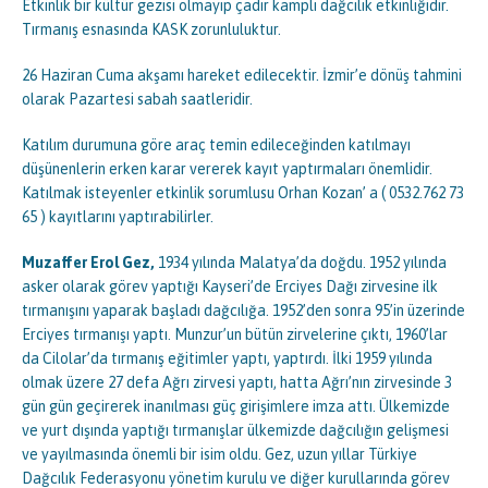
Etkinlik bir kültür gezisi olmayıp çadır kamplı dağcılık etkinliğidir.
Tırmanış esnasında KASK zorunluluktur.
26 Haziran Cuma akşamı hareket edilecektir. İzmir’e dönüş tahmini
olarak Pazartesi sabah saatleridir.
Katılım durumuna göre araç temin edileceğinden katılmayı
düşünenlerin erken karar vererek kayıt yaptırmaları önemlidir.
Katılmak isteyenler etkinlik sorumlusu Orhan Kozan’ a ( 0532.762 73
65 ) kayıtlarını yaptırabilirler.
Muzaffer Erol Gez,
1934 yılında Malatya’da doğdu. 1952 yılında
asker olarak görev yaptığı Kayseri’de Erciyes Dağı zirvesine ilk
tırmanışını yaparak başladı dağcılığa. 1952’den sonra 95’in üzerinde
Erciyes tırmanışı yaptı. Munzur’un bütün zirvelerine çıktı, 1960’lar
da Cilolar’da tırmanış eğitimler yaptı, yaptırdı. İlki 1959 yılında
olmak üzere 27 defa Ağrı zirvesi yaptı, hatta Ağrı’nın zirvesinde 3
gün gün geçirerek inanılması güç girişimlere imza attı. Ülkemizde
ve yurt dışında yaptığı tırmanışlar ülkemizde dağcılığın gelişmesi
ve yayılmasında önemli bir isim oldu. Gez, uzun yıllar Türkiye
Dağcılık Federasyonu yönetim kurulu ve diğer kurullarında görev