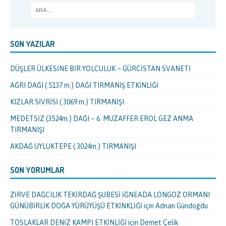
SON YAZILAR
DÜŞLER ÜLKESİNE BİR YOLCULUK – GÜRCİSTAN SVANETİ
AĞRI DAĞI ( 5137 m.) DAĞI TIRMANIŞ ETKİNLİĞİ
KIZLAR SİVRİSİ ( 3069 m.) TIRMANIŞI
MEDETSİZ (3524m.) DAĞI – 6. MUZAFFER EROL GEZ ANMA
TIRMANIŞI
AKDAĞ UYLUKTEPE ( 3024m.) TIRMANIŞI
SON YORUMLAR
ZİRVE DAĞCILIK TEKİRDAĞ ŞUBESİ İĞNEADA LONGOZ ORMANI
GÜNÜBİRLİK DOĞA YÜRÜYÜŞÜ ETKİNKLİĞİ
için
Adnan Gündoğdu
TOSLAKLAR DENİZ KAMPI ETKİNLİĞİ
için
Demet Çelik