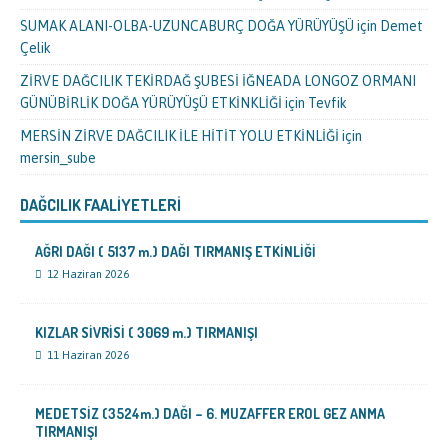
SUMAK ALANI-OLBA-UZUNCABURÇ DOĞA YÜRÜYÜŞÜ
için
Demet
Çelik
ZİRVE DAĞCILIK TEKİRDAĞ ŞUBESİ İĞNEADA LONGOZ ORMANI
GÜNÜBİRLİK DOĞA YÜRÜYÜŞÜ ETKİNKLİĞİ
için
Tevfik
MERSİN ZİRVE DAĞCILIK İLE HİTİT YOLU ETKİNLİĞİ
için
mersin_sube
DAĞCILIK FAALIYETLERI
AĞRI DAĞI ( 5137 m.) DAĞI TIRMANIŞ ETKİNLİĞİ
12 Haziran 2026
KIZLAR SİVRİSİ ( 3069 m.) TIRMANIŞI
11 Haziran 2026
MEDETSİZ (3524m.) DAĞI – 6. MUZAFFER EROL GEZ ANMA
TIRMANIŞI