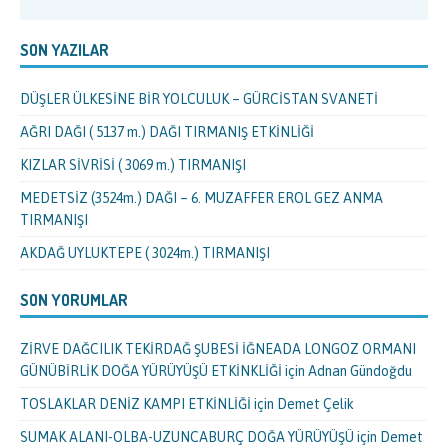
SON YAZILAR
DÜŞLER ÜLKESİNE BİR YOLCULUK – GÜRCİSTAN SVANETİ
AĞRI DAĞI ( 5137 m.) DAĞI TIRMANIŞ ETKİNLİĞİ
KIZLAR SİVRİSİ ( 3069 m.) TIRMANIŞI
MEDETSİZ (3524m.) DAĞI – 6. MUZAFFER EROL GEZ ANMA
TIRMANIŞI
AKDAĞ UYLUKTEPE ( 3024m.) TIRMANIŞI
SON YORUMLAR
ZİRVE DAĞCILIK TEKİRDAĞ ŞUBESİ İĞNEADA LONGOZ ORMANI
GÜNÜBİRLİK DOĞA YÜRÜYÜŞÜ ETKİNKLİĞİ
için
Adnan Gündoğdu
TOSLAKLAR DENİZ KAMPI ETKİNLİĞİ
için
Demet Çelik
SUMAK ALANI-OLBA-UZUNCABURÇ DOĞA YÜRÜYÜŞÜ
için
Demet