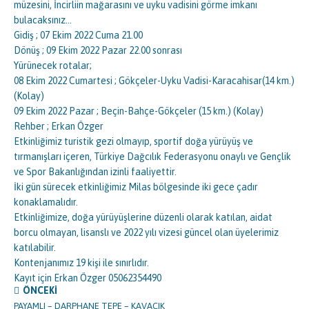
müzesini, İncirliin mağarasını ve uyku vadisini görme imkanı
bulacaksınız…
Gidiş ; 07 Ekim 2022 Cuma 21.00
Dönüş ; 09 Ekim 2022 Pazar 22.00 sonrası
Yürünecek rotalar;
08 Ekim 2022 Cumartesi ; Gökçeler-Uyku Vadisi-Karacahisar(14 km.)
(Kolay)
09 Ekim 2022 Pazar ; Beçin-Bahçe-Gökçeler (15 km.) (Kolay)
Rehber ; Erkan Özger
Etkinliğimiz turistik gezi olmayıp, sportif doğa yürüyüş ve
tırmanışları içeren, Türkiye Dağcılık Federasyonu onaylı ve Gençlik
ve Spor Bakanlığından izinli faaliyettir.
İki gün sürecek etkinliğimiz Milas bölgesinde iki gece çadır
konaklamalıdır.
Etkinliğimize, doğa yürüyüşlerine düzenli olarak katılan, aidat
borcu olmayan, lisanslı ve 2022 yılı vizesi güncel olan üyelerimiz
katılabilir.
Kontenjanımız 19 kişi ile sınırlıdır.
Kayıt için Erkan Özger 05062354490
ÖNCEKI
PAYAMLI – DARPHANE TEPE – KAVACIK