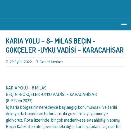
KARIA YOLU – 8- MİLAS BEÇİN -
GÖKÇELER -UYKU VADİSİ – KARACAHİSAR
29 Eylül 2022
Genel Merkez
KARIA YOLU – 8 MİLAS
BEÇİN -GÖKÇELER -UYKU VADİSİ – KARACAHİSAR
(8-9 Ekim 2022)
İç Karia bölgesinin neredeyse başlangıçı konumundaki ve tarihi
dokuyu da barındıran birbiri ardı iki güzel rotayı yürümeye
gidiyoruz. Rota üzerinde, bir çok medeniyete ev sahipliği yapmış
Beçin Kalesi ile kale çevresindeki diğer tarihi yapıları, taş eserler