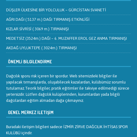
DÜŞLER ÜLKESİNE BİR YOLCULUK – GÜRCİSTAN SVANETİ
AĞRI DAĞI ( 5137 m.) DAĞI TIRMANIŞ ETKİNLİĞİ
KIZLAR SİVRİSİ ( 3069 m.) TIRMANIŞI
MEDETSİZ (3524m.) DAĞI – 6. MUZAFFER EROL GEZ ANMA TIRMANIŞI
AKDAĞ UYLUKTEPE ( 3024m.) TIRMANIŞI
ÖNEMLI BILGILENDIRME
Dağcılık sporu risk içeren bir spordur. Web sitemizdeki bilgiler ile
yapılacak tırmanışlarda, oluşabilecek kazalardan, kulübümüz sorumlu
tutulamaz.Teorik bilgiler, pratik eğitimler ile takviye edilmediği sürece
yetersizdir. Lütfen dağcılık kulüplerinden, kurumlardan yada bilgili
dağcılardan eğitim almadan dağa çıkmayınız.
GENEL MERKEZ İLETIŞIM
Buradaki iletişim bilgileri sadece İZMİR ZİRVE DAĞCILIK İHTİSAS SPOR
KULÜBÜ içindir.