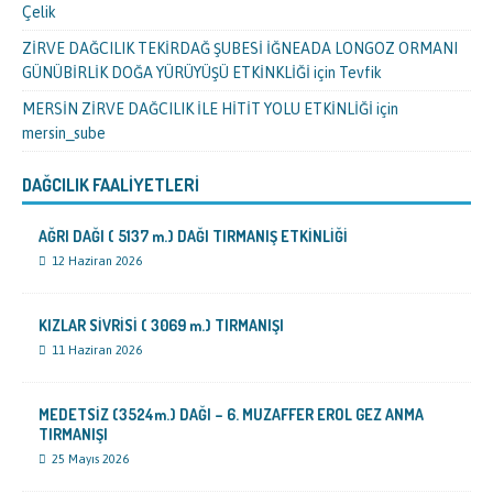
Çelik
ZİRVE DAĞCILIK TEKİRDAĞ ŞUBESİ İĞNEADA LONGOZ ORMANI
GÜNÜBİRLİK DOĞA YÜRÜYÜŞÜ ETKİNKLİĞİ
için
Tevfik
MERSİN ZİRVE DAĞCILIK İLE HİTİT YOLU ETKİNLİĞİ
için
mersin_sube
DAĞCILIK FAALIYETLERI
AĞRI DAĞI ( 5137 m.) DAĞI TIRMANIŞ ETKİNLİĞİ
12 Haziran 2026
KIZLAR SİVRİSİ ( 3069 m.) TIRMANIŞI
11 Haziran 2026
MEDETSİZ (3524m.) DAĞI – 6. MUZAFFER EROL GEZ ANMA
TIRMANIŞI
25 Mayıs 2026